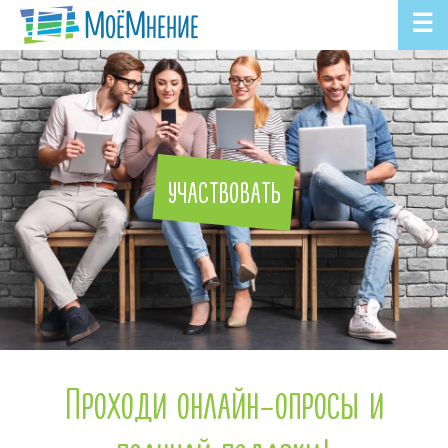
☰
участвовать
Проходи онлайн-опросы и