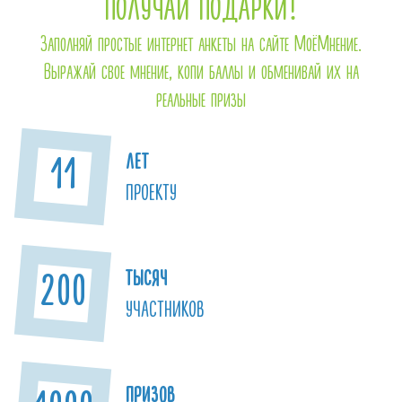
получай подарки!
Заполняй простые интернет анкеты на сайте МоёМнение.
Выражай свое мнение, копи баллы и обменивай их на
реальные призы
лет
11
проекту
тысяч
200
участников
призов